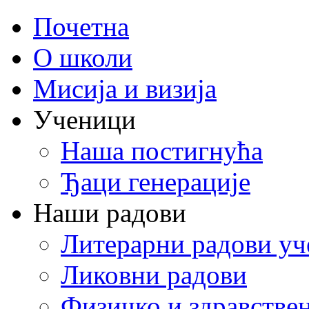
Почетна
О школи
Мисија и визија
Ученици
Наша постигнућа
Ђаци генерације
Наши радови
Литерарни радови уч
Ликовни радови
Физичко и здравстве