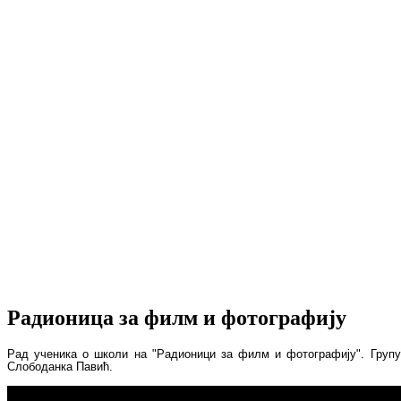
Радионицa за филм и фотографију
Р
ад ученика о школи на "Радионици за филм и фотографију"
.
Групу
Слободанка Павић.