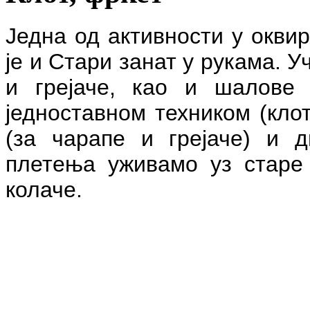
Једна од активности у окви
је и Стари занат у рукама. 
и грејаче, као и шалове
једноставном техником (кло
(за чарапе и грејаче) и 
плетења уживамо уз старе
колаче.