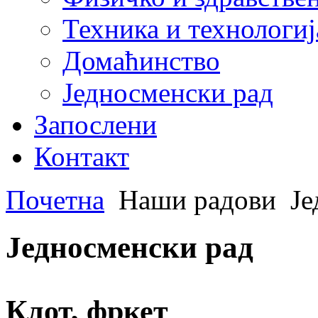
Техника и технологиј
Домаћинство
Једносменски рад
Запослени
Контакт
Почетна
Наши радови
Је
Једносменски рад
Клот, фркет