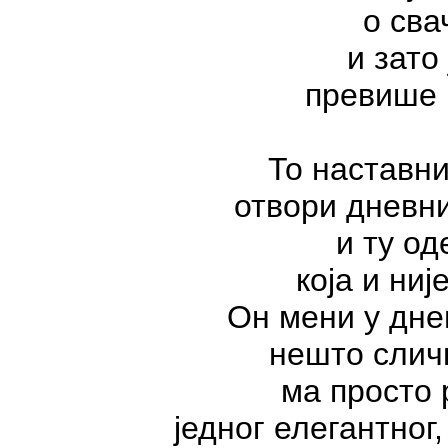
о сва
и зато
превише 
То наставни
отвори дневни
и ту од
која и ниј
О
н мени у дне
нешто сличн
ма просто
једног елегантног,