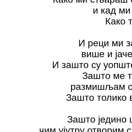
и кад м
Како 
И реци ми з
више и јаче
И зашто су уопшт
Зашто ме т
размишљам о 
Зашто толико 
Зашто једино 
чим ујутру отворим с