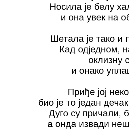
Носила је белу х
и она увек на о
Шетала је тако и 
Кад одједном, н
оклизну с
и онако упл
Приђе јој неко
био је то један дечак
Дуго су причали, б
а онда извади неш