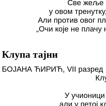
Све жеље 
у овом тренутку
Али против овог п
„Очи које не плачу 
Клупа тајни
БОЈАНА ЋИРИЋ
,
VII
разред
Кл
У учионици
али у петој к