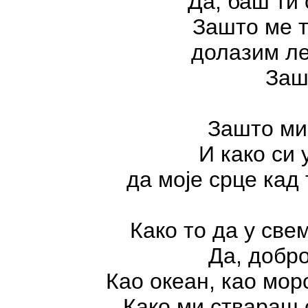
Да, баш ти
Зашто ме т
долазим ле
Заш
Зашто м
И како си
да моје срце кад
Како то да у св
Да, добро
Као океан, као морс
Како ми ствараш 