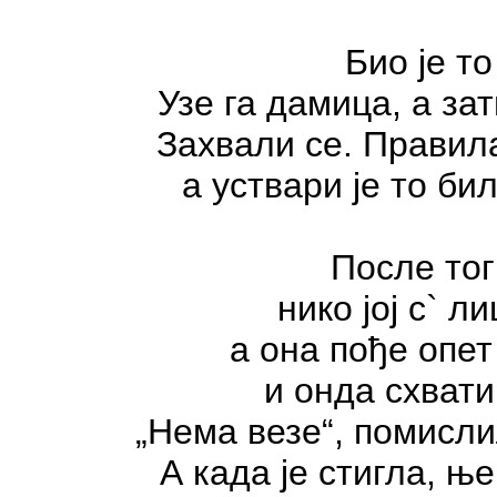
Био је т
Узе га дамица, а за
Захвали се. Правила
а уствари је то би
После тог
нико јој с` л
а она пође опет
и онда схвати 
„Нема везе“, помисли
А када је стигла, њ