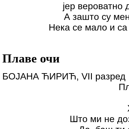
јер вероватно 
А зашто су ме
Нека се мало и с
Плаве очи
БОЈАНА ЋИРИЋ
,
VII
разред
Пл
Што ми не до