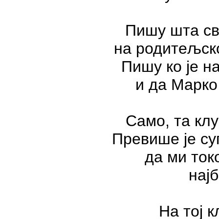
Пишу шта св
на родитељск
Пишу ко је н
и да Марко
Само, та клу
Превише је су
да ми ток
нај
На тој 