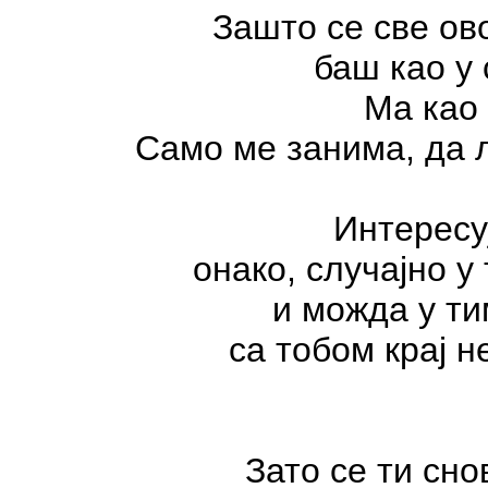
Зашто се све ов
баш као у
Ма као 
Само ме занима, да л
Интересуј
онако, случајно у
и можда у т
са тобом крај 
Зато се ти сно