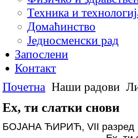
Техника и технологиј
Домаћинство
Једносменски рад
Запослени
Контакт
Почетна
Наши радови
Ли
Ех, ти слатки снови
БОЈАНА ЋИРИЋ
,
VII
разред
Ех, ти