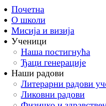
Почетна
О школи
Мисија и визија
Ученици
Наша постигнућа
Ђаци генерације
Наши радови
Литерарни радови уч
Ликовни радови
Физичко и здравстве