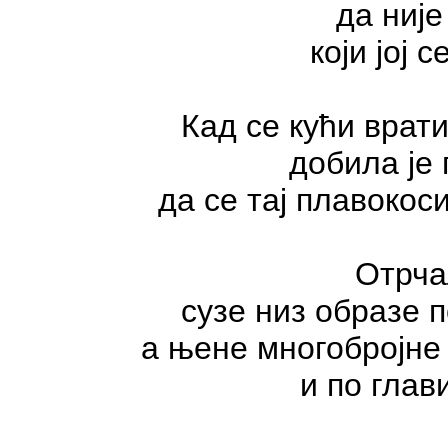
да ниј
који јој 
Кад се кући врат
добила је
да се тај плавокос
Отрчал
сузе низ образе п
а њене многобројне
и по глави