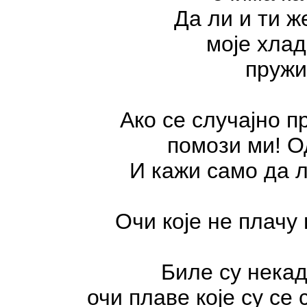
Да ли и ти 
моје хлад
пружи
Ако се случајно п
помози ми! О
И кажи само да л
Очи које не плачу
Биле су некад
очи плаве које су се 