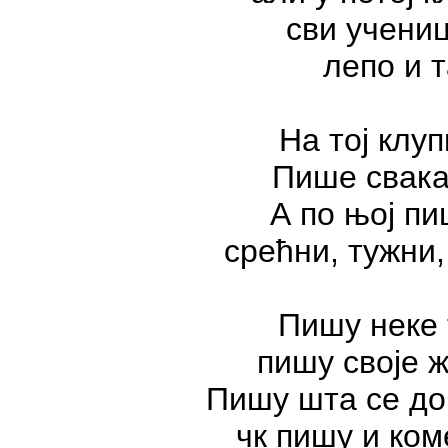
сви учени
лепо и т
На тој клуп
Пише свака
А по њој пи
срећни, тужни
,
Пишу неке 
пишу своје 
Пишу шта се до
чк пишу и ком