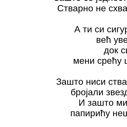
Стварно не схва
А ти си сигу
већ ув
док с
мени срећу 
Зашто ниси ства
бројали звез
И зашто ми
папирићу не