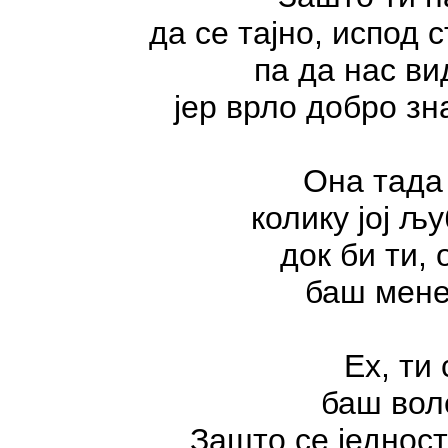
да се тајно, испод
па да нас в
јер врло добро зна
Она тада
колику јој љ
док би ти,
баш мене
Ех, ти
баш вол
Зашто се једнос