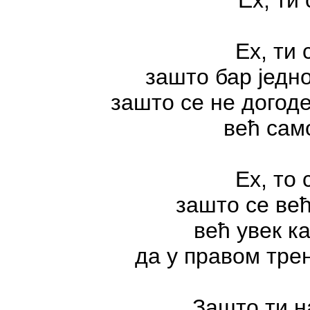
Ех, ти 
зашто бар једно
зашто се не догоде
већ сам
Ех, то 
зашто се већ
већ увек к
да у правом трен
Зашто ти н