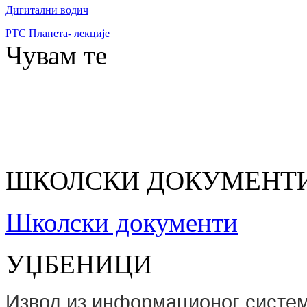
Дигитални водич
РТС Планета- лекције
Чувам те
ШКОЛСКИ ДОКУМЕНТ
Школски документи
УЏБЕНИЦИ
Извод из информационог сист