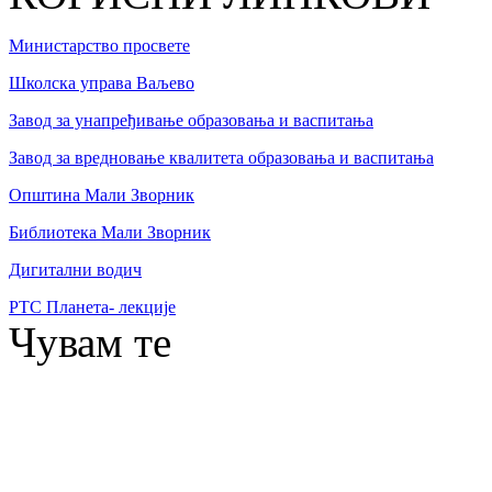
Министарство просвете
Школска управа Ваљево
Завод за унапређивање образовања и васпитања
Завод за вредновање квалитета образовања и васпитања
Општина Мали Зворник
Библиотека Мали Зворник
Дигитални водич
РТС Планета- лекције
Чувам те