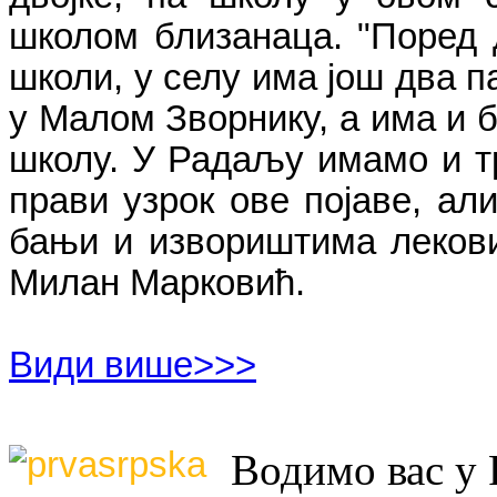
школом близанаца. "Поред д
школи, у селу има још два п
у Малом Зворнику, а има и б
школу.
У
Радаљу
имамо
и
т
прави
узрок
ове
појаве
,
ал
бањи
и
извори
ш
тима
леков
Милан
Маркови
ћ.
Види више>>>
Водимо вас у 