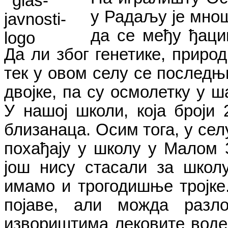
у Радаљу је мнош
да се међу ђацим
Да ли због генетике, приро
тек у овом селу се последњ
двојке, па су осмолетку у 
У нашој школи, која броји 
близанаца. Осим тога, у сел
похађају у школу у Малом З
још нису стасали за школ
имамо и трогодишње тројке.
појаве, али можда раз
извориштима лековите воде