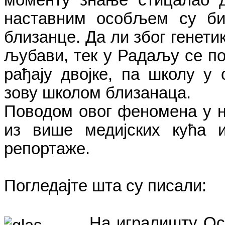
наставним особљем су би
близанце. Да ли због генети
љубави, тек у Радаљу се по
рађају двојке, па школу у
зову школом близанаца.
Поводом овог феномена у н
из више медијских кућа 
репортаже.
Погледајте шта су писали:
На игралишту Ос