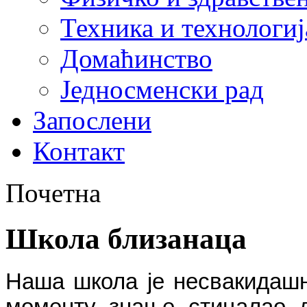
Техника и технологиј
Домаћинство
Једносменски рад
Запослени
Контакт
Почетна
Школа близанаца
Наша школа је несвакидашњ
моменту знање стицалао д