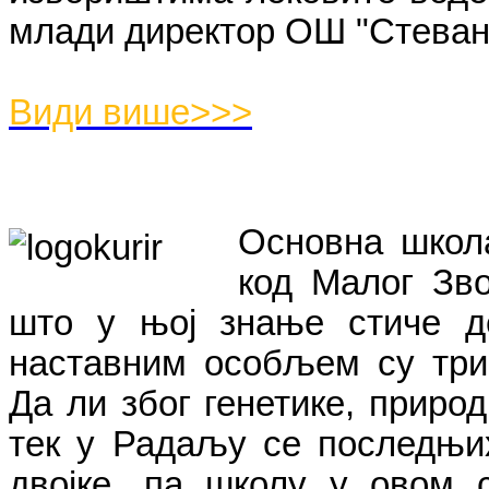
млади директор ОШ "Стеван
Види више>>>
Основна школ
код Малог Зв
што у њој знање стиче д
наставним особљем су три 
Да ли због генетике, приро
тек у Радаљу се последњих
двојке, па школу у овом 