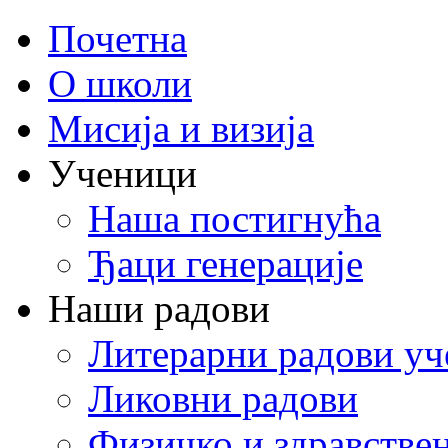
Почетна
О школи
Мисија и визија
Ученици
Наша постигнућа
Ђаци генерације
Наши радови
Литерарни радови уч
Ликовни радови
Физичко и здравстве