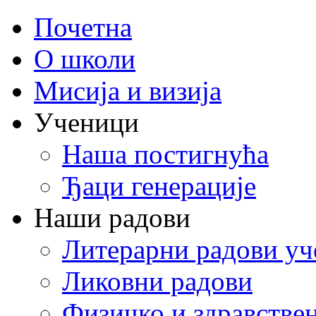
Почетна
О школи
Мисија и визија
Ученици
Наша постигнућа
Ђаци генерације
Наши радови
Литерарни радови уч
Ликовни радови
Физичко и здравстве