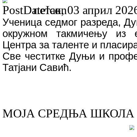
петак, 03 април 2026
Ученица седмог разреда, Ду
окружном такмичењу из ен
Центра за таленте и пласир
Све честитке Дуњи и профес
Татјани Савић.
МОЈА СРЕДЊА ШКОЛА