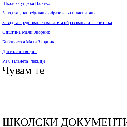
Школска управа Ваљево
Завод за унапређивање образовања и васпитања
Завод за вредновање квалитета образовања и васпитања
Општина Мали Зворник
Библиотека Мали Зворник
Дигитални водич
РТС Планета- лекције
Чувам те
ШКОЛСКИ ДОКУМЕНТ