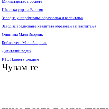
Министарство просвете
Школска управа Ваљево
Завод за унапређивање образовања и васпитања
Завод за вредновање квалитета образовања и васпитања
Општина Мали Зворник
Библиотека Мали Зворник
Дигитални водич
РТС Планета- лекције
Чувам те