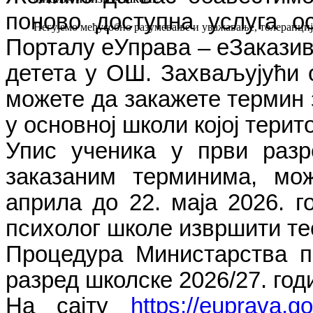
поново доступна услуга о
Негујемо међусобно разумевање и уважавање, толеранцију
Порталу еУправа – еЗаказив
детета у ОШ. Захваљујући о
можете да закажете термин 
у основној школи којој терит
Упис ученика у први разр
заказаним терминима, мо
априла до 22. маја 2026. г
психолог школе извршити те
Процедура Министарства п
разред школске 2026/27. год
На сајту
https://euprava.go