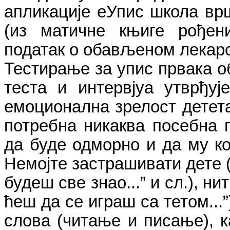
апликације еУпис школа вр
(из матичне књиге рођен
податак о обављеном лекарс
Тестирање за упис првака о
теста и интервјуа утврђуј
емоционална зрелост детета
потребна никаква посебна 
да буде одморно и да му ко
Немојте застрашивати дете 
будеш све знао...” и сл.), н
ћеш да се играш са тетом...
слова (читање и писање), 