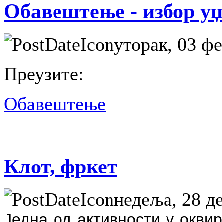
Обавештење - избор уџ
уторак, 03 фе
Преузите:
Обавештење
Клот, фркет
недеља, 28 д
Једна од активности у окви