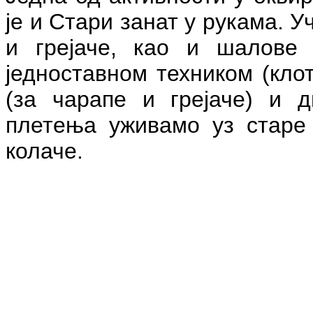
је и Стари занат у рукама. 
и грејаче, као и шалове
једноставном техником (кло
(за чарапе и грејаче) и 
плетења уживамо уз старе
колаче.