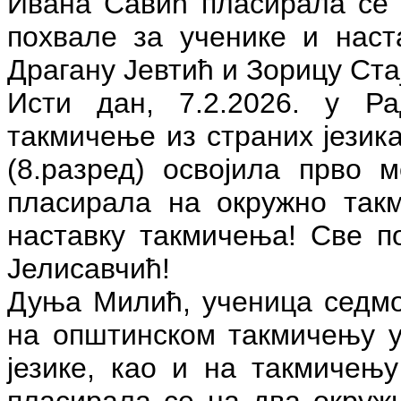
Ивана Савић пласирала се 
похвале за ученике и нас
Драгану Јевтић и Зорицу Ста
Исти дан, 7.2.2026. у Р
такмичење из страних језик
(8.разред) освојила прво м
пласирала на окружно так
наставку такмичења! Све п
Јелисавчић!
Дуња Милић, ученица седмо
на општинском такмичењу у
језике, као и на такмичењу
пласирала се на два окружн