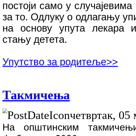
постоји само у случајевима
за то. Одлуку о одлагању у
на основу упута лекара и
стању детета.
Упутство за родитеље>>
Такмичења
четвртак, 05 
На општинским такмичењ