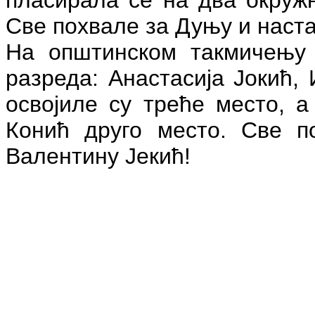
Све похвале за Дуњу и наста
На општинском такмичењу и
разреда: Анастасија Јокић,
освојиле су треће место, 
Конић друго место. Све п
Валентину Јекић!