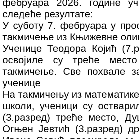
фебруара 2026. године у
следеће резултате:
У суботу 7. фебруара у про
такмичење из Књижевне оли
Ученице Теодора Којић (7.
освојиле су треће мест
такмичење. Све похвале з
ученице
На такмичењу из математике,
школи, ученици су оствари
(3.разред) треће место, Ду
Огњен Јевтић (3.разред) др