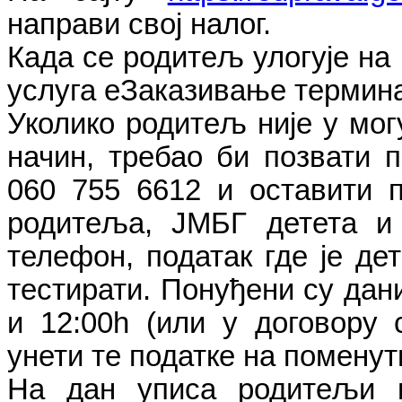
направи свој налог.
Када се родитељ улогује на
услуга еЗаказивање термина
Уколико родитељ није у мог
начин, требао би позвати п
060 755 6612 и оставити п
родитеља, ЈМБГ детета и 
телефон, податак где је де
тестирати. Понуђени су дани 
и 12:00h (или у договору 
унети те податке на поменути
На дан уписа родитељи н