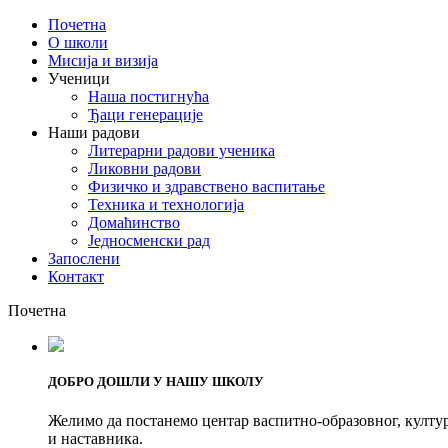
Почетна
О школи
Мисија и визија
Ученици
Наша постигнућа
Ђаци генерације
Наши радови
Литерарни радови ученика
Ликовни радови
Физичко и здравствено васпитање
Техника и технологија
Домаћинство
Једносменски рад
Запослени
Контакт
Почетна
ДОБРО ДОШЛИ У НАШУ ШКОЛУ
Желимо да постанемо центар васпитно-образовног, култур
и наставника.