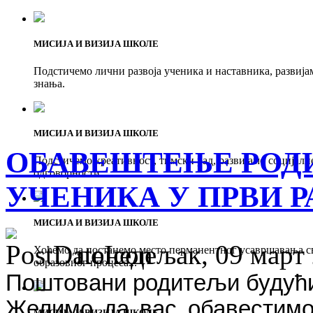
МИСИЈА И ВИЗИЈА ШКОЛЕ
Подстичемо лични развоја ученика и наставника, развија
знања.
МИСИЈА И ВИЗИЈА ШКОЛЕ
ОБАВЕШТЕЊЕ РОД
Подстичемо креативност, тимски рад, развијамо социјалн
одговорности.
УЧЕНИКА У ПРВИ Р
МИСИЈА И ВИЗИЈА ШКОЛЕ
понедељак, 09 март 
Хоћемо да постанемо место перманентног усавршавања с
образовног процеса...
Поштовани родитељи будући
Желимо да вас обавестимо 
МИСИЈА И ВИЗИЈА ШКОЛЕ