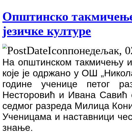
Општинско такмичење 
језичке културе
понедељак, 02
На општинском такмичењу из
које је одржано у ОШ „Никол
године ученице петог ра
Несторовић и Ивана Савић с
седмог разреда Милица Конић
Ученицама и наставници чес
знање.