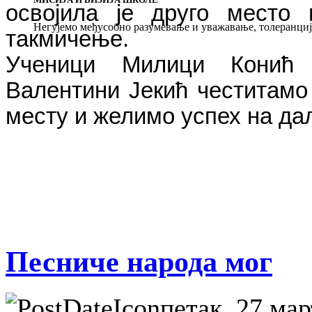
освојила је друго место
Негујемо међусобно разумевање и уважавање, толеранцију
такмичење.
Ученици Милици Конић 
Валентини Јекић честитамо
месту и желимо успех на д
Песниче народа мог
петак, 27 мар