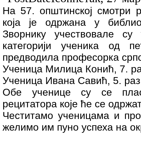
На 57. општинској смотри р
која је одржана у библи
Зворнику учествовале 
категорији ученика од п
предводила професорка српск
Ученица Милица Конић, 7. ра
Ученица Ивана Савић, 5. раз
Обе ученице су се пла
рецитатора које ће се одржа
Честитамо ученицама и про
желимо им пуно успеха на о