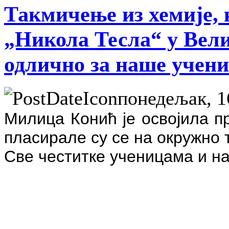
Такмичење из хемије, 
„Никола Тесла“ у Вели
одлично за наше учени
понедељак, 16
Милица Конић је освојила п
пласирале су се на окружно 
Све честитке ученицама и н