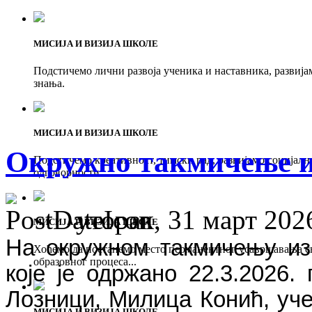
МИСИЈА И ВИЗИЈА ШКОЛЕ
Подстичемо лични развоја ученика и наставника, развија
знања.
МИСИЈА И ВИЗИЈА ШКОЛЕ
Окружно такмичење из
Подстичемо креативност, тимски рад, развијамо социјалн
одговорности.
уторак, 31 март 2026
МИСИЈА И ВИЗИЈА ШКОЛЕ
На окружном такмичењу из с
Хоћемо да постанемо место перманентног усавршавања с
образовног процеса...
које је одржано 22.3.2026.
Лозници, Милица Конић, уч
МИСИЈА И ВИЗИЈА ШКОЛЕ