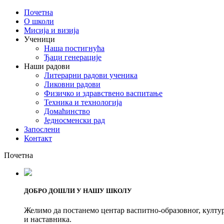
Почетна
О школи
Мисија и визија
Ученици
Наша постигнућа
Ђаци генерације
Наши радови
Литерарни радови ученика
Ликовни радови
Физичко и здравствено васпитање
Техника и технологија
Домаћинство
Једносменски рад
Запослени
Контакт
Почетна
ДОБРО ДОШЛИ У НАШУ ШКОЛУ
Желимо да постанемо центар васпитно-образовног, култур
и наставника.