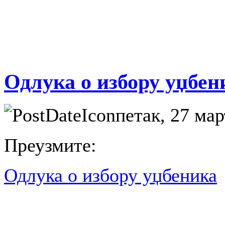
Одлука о избору уџбен
петак, 27 мар
Преузмите:
Одлука о избору уџбеника