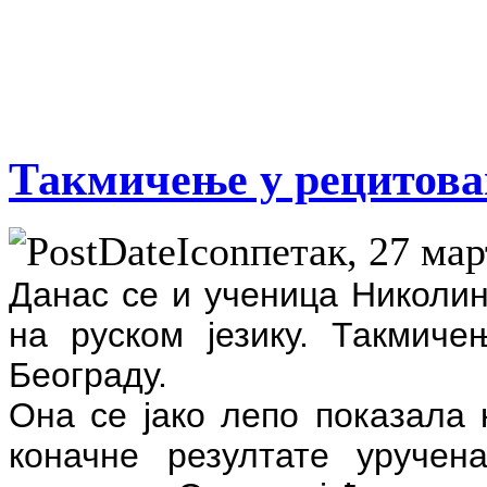
Такмичење у рецитов
петак, 27 мар
Данас се и ученица Николи
на руском језику. Такмич
Београду.
Она се јако лепо показала 
коначне резултате уручен