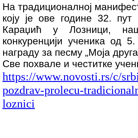
На традиционалној манифест
коју је ове године 32. пу
Караџић у Лозници, н
конкуренцији ученика од 5.
награду за песму „Моја друг
Све похвале и честитке уче
https://www.novosti.rs/c/srb
pozdrav-prolecu-tradicional
loznici