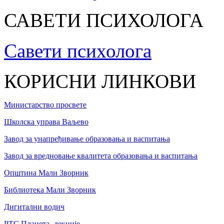
САВЕТИ ПСИХОЛОГА
Савети психолога
КОРИСНИ ЛИНКОВИ
Министарство просвете
Школска управа Ваљево
Завод за унапређивање образовања и васпитања
Завод за вредновање квалитета образовања и васпитања
Општина Мали Зворник
Библиотека Мали Зворник
Дигитални водич
РТС Планета- лекције